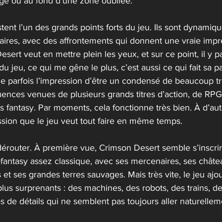
age ou au fond d’une zone oubliée.
tent l’un des grands points forts du jeu. Ils sont dynamiqu
laires, avec des affrontements qui donnent une vraie impr
sert veut en mettre plein les yeux, et sur ce point, il y p
du jeu, ce qui me gêne le plus, c’est aussi ce qui fait sa par
 parfois l’impression d’être un condensé de beaucoup tro
luences venues de plusieurs grands titres d’action, de RP
s fantasy. Par moments, cela fonctionne très bien. À d’au
ssion que le jeu veut tout faire en même temps.
 dérouter. À première vue, Crimson Desert semble s’inscri
antasy assez classique, avec ses mercenaires, ses châtea
s et ses grandes terres sauvages. Mais très vite, le jeu ajo
us surprenants : des machines, des robots, des trains, de
as de détails qui ne semblent pas toujours aller naturell