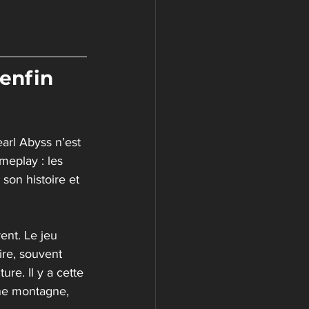
enfin 
earl Abyss n’est 
eplay : les 
son histoire et 
ent. Le jeu 
re, souvent 
re. Il y a cette 
ine montagne, 