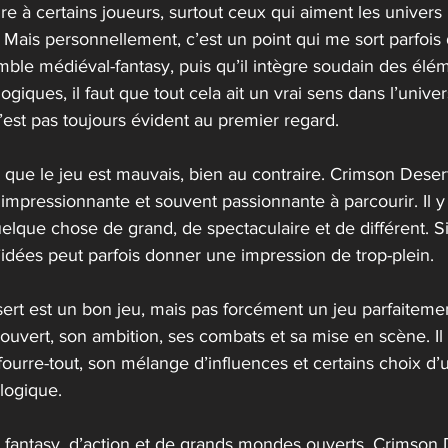
e à certains joueurs, surtout ceux qui aiment les univers 
Mais personnellement, c’est un point qui me sort parfois 
e médiéval-fantasy, puis qu’il intègre soudain des élé
ogiques, il faut que tout cela ait un vrai sens dans l’unive
est pas toujours évident au premier regard.
 que le jeu est mauvais, bien au contraire. Crimson Deser
mpressionnante et souvent passionnante à parcourir. Il y 
elque chose de grand, de spectaculaire et de différent. 
idées peut parfois donner une impression de trop-plein.
ert est un bon jeu, mais pas forcément un jeu parfaitemen
ouvert, son ambition, ses combats et sa mise en scène. Il 
 fourre-tout, son mélange d’influences et certains choix d’u
logique.
 fantasy, d’action et de grands mondes ouverts, Crimson 