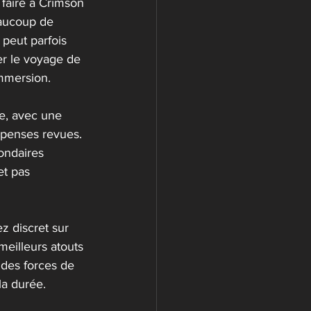
 faire à Crimson 
eaucoup de 
peut parfois 
er le voyage de 
immersion.
e, avec une 
mpenses revues. 
ondaires 
t pas 
 discret sur 
meilleurs atouts 
ndes forces de 
la durée.