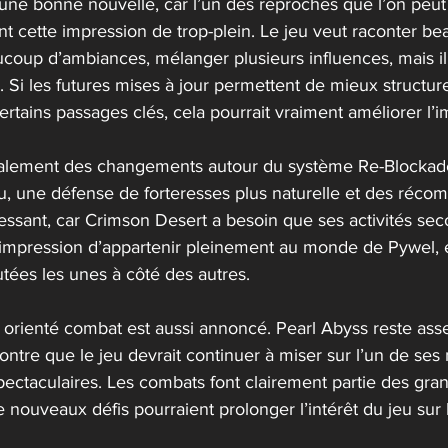
ôt une bonne nouvelle, car l’un des reproches que l’on peut
nt cette impression de trop-plein. Le jeu veut raconter b
coup d’ambiances, mélanger plusieurs influences, mais il 
Si les futures mises à jour permettent de mieux structur
 certains passages clés, cela pourrait vraiment améliorer l’
galement des changements autour du système Re-Blockad
u, une défense de forteresses plus naturelle et des réco
ressant, car Crimson Desert a besoin que ses activités sec
impression d’appartenir pleinement au monde de Pywel, e
tées les unes à côté des autres.
rienté combat est aussi annoncé. Pearl Abyss reste assez
ontre que le jeu devrait continuer à miser sur l’un de ses 
pectaculaires. Les combats font clairement partie des gra
 nouveaux défis pourraient prolonger l’intérêt du jeu sur 