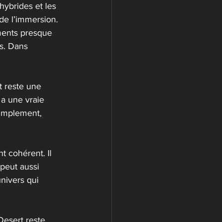
hybrides et les 
de l’immersion. 
ments presque 
rs. Dans 
t reste une 
a une vraie 
Simplement, 
t cohérent. Il 
peut aussi 
nivers qui 
Desert reste 