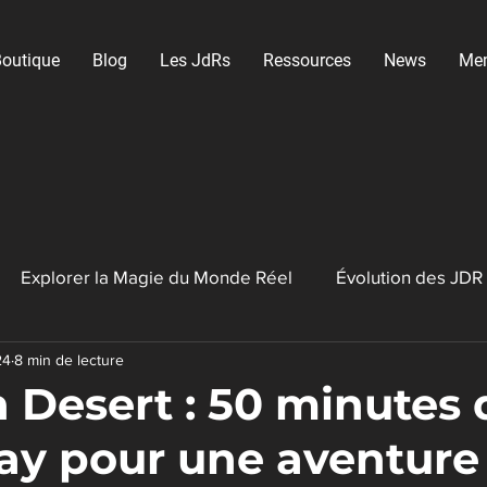
outique
Blog
Les JdRs
Ressources
News
Me
Explorer la Magie du Monde Réel
Évolution des JDR
24
8 min de lecture
ux Vidéo RPG
Créateurs de contenu
 Desert : 50 minutes 
y pour une aventure
JDR indépendants & créateurs