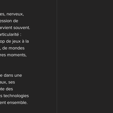
es, nerveux, 
ession de 
arvient souvent.
ticularité : 
p de jeux à la 
G, de mondes 
tres moments, 
re dans une 
ux, ses 
ute des 
s technologies 
ement ensemble.