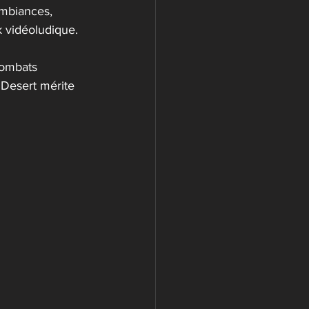
ambiances, 
 vidéoludique.
combats 
 Desert mérite 