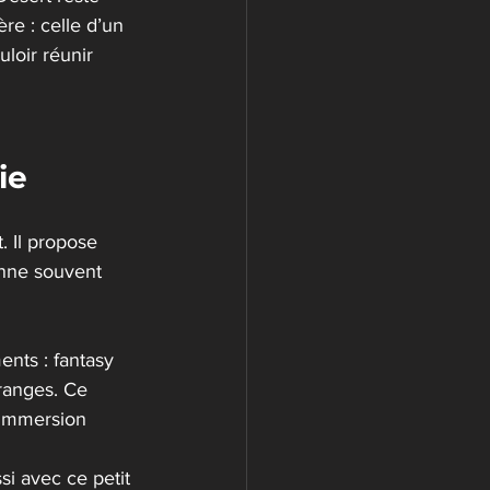
re : celle d’un 
loir réunir 
ie
 Il propose 
nne souvent 
nts : fantasy 
ranges. Ce 
’immersion 
i avec ce petit 