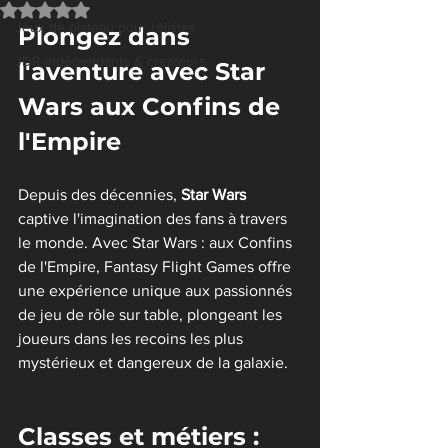
Noté NaN étoiles sur 5.
Jeux de plateau pour rôlistes
Plongez dans 
JDR indépendants & créateurs
l'aventure avec Star 
Wars aux Confins de 
l'Empire
Depuis des décennies, 
Star Wars
captive l'imagination des fans à travers 
le monde. Avec Star Wars : aux Confins 
de l'Empire, Fantasy Flight Games offre 
une expérience unique aux passionnés 
de jeu de rôle sur table, plongeant les 
joueurs dans les recoins les plus 
mystérieux et dangereux de la galaxie.
Classes et métiers : 