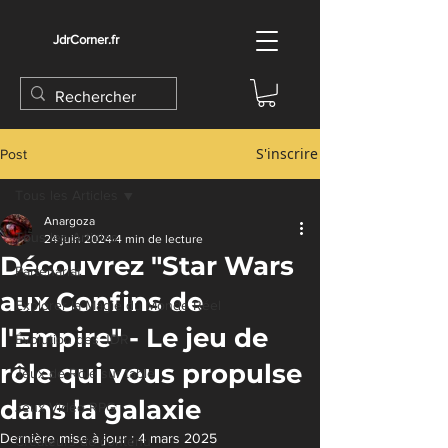
JdrCorner.fr
S'inscrire
Post
Tous les Articles
Anargoza
Tous les Articles
24 juin 2024
4 min de lecture
Découvrez "Star Wars
Partenariat
aux Confins de
Explorer la Magie du Monde Réel
l'Empire" - Le jeu de
Évolution des JDR
rôle qui vous propulse
Jeux de Rôle sur table
dans la galaxie
Jeux Vidéo RPG
Dernière mise à jour :
4 mars 2025
Créateurs de contenu