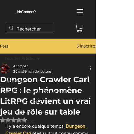
JdrCorner.fr
S'inscrire
Post
Tous les Articles
Anargoza
Tous les Articles
30 mai
9 min de lecture
Dungeon Crawler Carl
Partenariat
RPG : le phénomène
Explorer la Magie du Monde Réel
LitRPG devient un vrai
Évolution des JDR
jeu de rôle sur table
Jeux de Rôle sur table
Noté NaN étoiles sur 5.
Jeux Vidéo RPG
Il y a encore quelque temps, 
Dungeon 
Créateurs de contenu
Crawler Carl
était surtout connu comme 