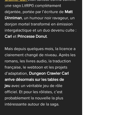
une saga LitRPG complètement 
Jeux de plateau pour rôlistes
déjantée, portée par l’écriture de 
Matt 
JDR indépendants & créateurs
Dinniman
, un humour noir ravageur, un 
donjon mortel transformé en émission 
intergalactique et un duo devenu culte : 
Carl
 et 
Princesse Donut
.
Mais depuis quelques mois, la licence a 
clairement changé de niveau. Après les 
romans, les livres audio, la traduction 
française, le webtoon et les projets 
d’adaptation, 
Dungeon Crawler Carl 
arrive désormais sur les tables de 
jeu
 avec un véritable jeu de rôle 
officiel. Et pour les rôlistes, c’est 
probablement la nouvelle la plus 
intéressante autour de la saga.