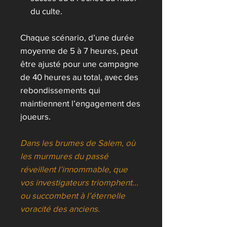
du culte.
Chaque scénario, d’une durée
moyenne de 5 à 7 heures, peut
être ajusté pour une campagne
de 40 heures au total, avec des
rebondissements qui
maintiennent l’engagement des
joueurs.
Dans les brumes de Salem, où
les murmures du passé
réveillent l’innommable, que
vos investigateurs triomphent...
ou succombent à l’éternelle
voracité des anciens.