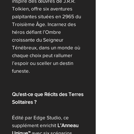
inspiré des œuvres de J.R.R.
Tolkien, offre six aventures
palpitantes situées en 2965 du
Troisième Âge. Incarnez des
héros défiant l’Ombre
croissante du Seigneur
Ténébreux, dans un monde où
chaque choix peut rallumer
l’espoir ou sceller un destin
funeste.
Qu'est-ce que Récits des Terres
Solitaires ?
Édité par Edge Studio, ce
supplément enrichit
L’Anneau
Unique™
avec six scénarios