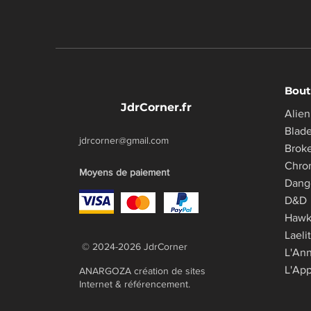
Bout
JdrCorner.fr
Alien
Blad
jdrcorner@gmail.com
Brok
Chro
Moyens de paiement
​Dang
D&D
Haw
Laeli
© 2024-2026 JdrCorner
L'An
L'App
ANARGOZA création de sites
Internet & référencement.