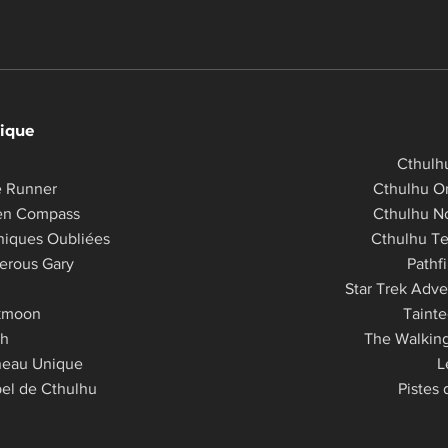
ique
Cthulh
e Runner
Cthulhu Or
en Compass
Cthulhu N
niques Oubliées
Cthulhu Te
erous Gary
Pathf
Star Trek Adve
kmoon
Tainte
th
The Walkin
neau Unique
L
el de Cthulhu​​
Pistes