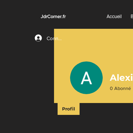
Accueil
B
JdrCorner.fr
Connexion
Alex
0
Abonné
Profil