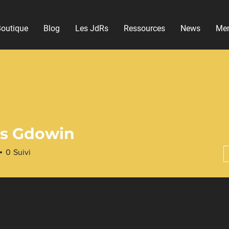
outique
Blog
Les JdRs
Ressources
News
Me
is Gdowin
0
Suivi