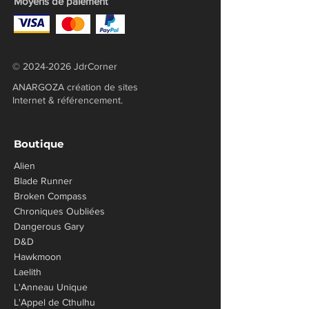
Moyens de paiement
©
2024-2026
JdrCorner
ANARGOZA création de sites
Internet & référencement.
Boutique
Alien
Blade Runner
Broken Compass
Chroniques Oubliées
​Dangerous Gary
D&D
Hawkmoon
Laelith
L'Anneau Unique
L'Appel de Cthulhu​​