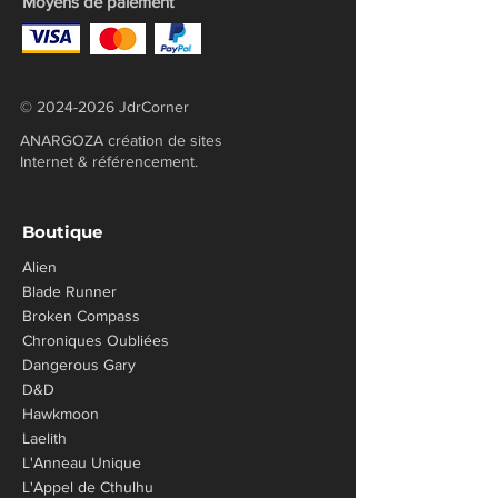
Moyens de paiement
©
2024-2026
JdrCorner
ANARGOZA création de sites
Internet & référencement.
Boutique
Alien
Blade Runner
Broken Compass
Chroniques Oubliées
​Dangerous Gary
D&D
Hawkmoon
Laelith
L'Anneau Unique
L'Appel de Cthulhu​​