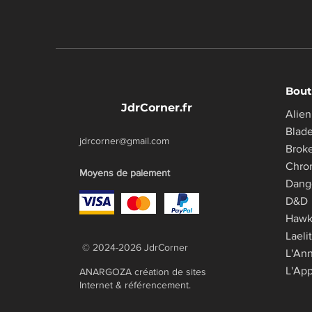
Bout
JdrCorner.fr
Alien
Blad
jdrcorner@gmail.com
Brok
Chro
Moyens de paiement
​Dang
D&D
Haw
Laeli
© 2024-2026 JdrCorner
L'An
L'App
ANARGOZA création de sites
Internet & référencement.