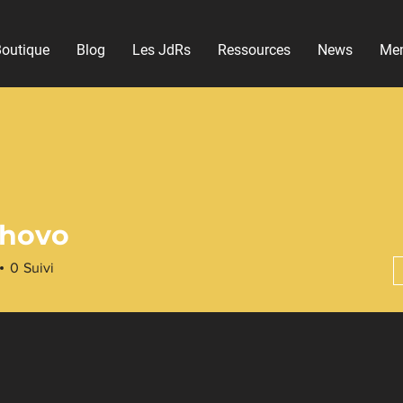
outique
Blog
Les JdRs
Ressources
News
Me
chovo
0
Suivi