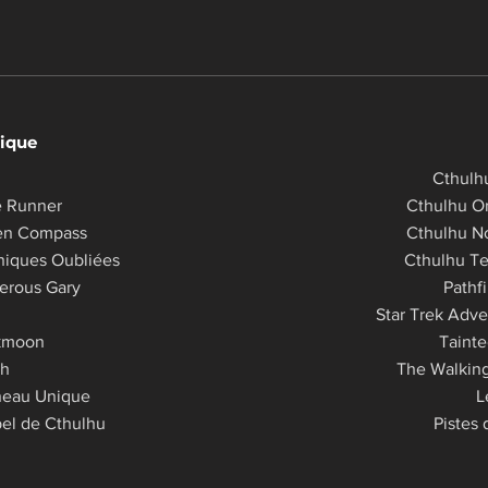
ique
Cthulh
e Runner
Cthulhu Or
en Compass
Cthulhu N
niques Oubliées
Cthulhu Te
erous Gary
Pathf
Star Trek Adve
kmoon
Tainte
th
The Walkin
neau Unique
L
el de Cthulhu​​
Pistes