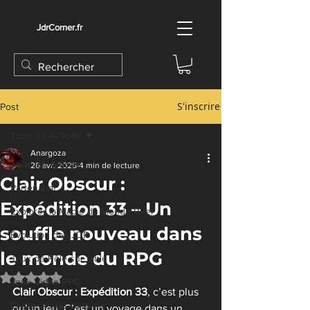
JdrCorner.fr
S'inscrire
Post
Tous les Articles
Anargoza
Tous les Articles
26 avr. 2025
4 min de lecture
Clair Obscur :
Partenariat
Expédition 33 – Un
Explorer la Magie du Monde Réel
souffle nouveau dans
Évolution des JDR
le monde du RPG
Jeux de Rôle sur table
Noté NaN étoiles sur 5.
Jeux Vidéo RPG
Clair Obscur : Expédition 33
, c’est plus 
Créateurs de contenu
qu’un jeu. C’est un voyage dans un 