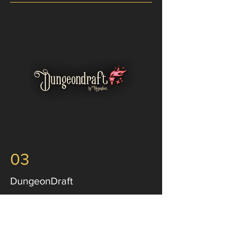
03
DungeonDraft
​Dungeondraft est un logiciel de création
de cartes spécialement conçu pour les
maîtres de jeu qui souhaitent créer des