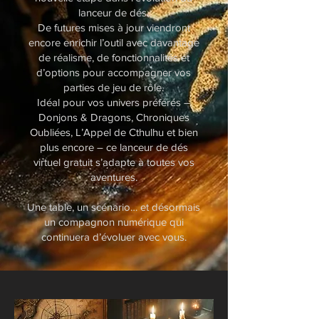
lanceur de dés.
De futures mises à jour viendront
encore enrichir l’outil avec davantage
de réalisme, de fonctionnalités et
d’options pour accompagner vos
parties de jeu de rôle.
Idéal pour vos univers préférés –
Donjons & Dragons, Chroniques
Oubliées, L’Appel de Cthulhu et bien
plus encore – ce lanceur de dés
virtuel gratuit s’adapte à toutes vos
aventures.
Une table, un scénario… et désormais
un compagnon numérique qui
continuera d’évoluer avec vous.