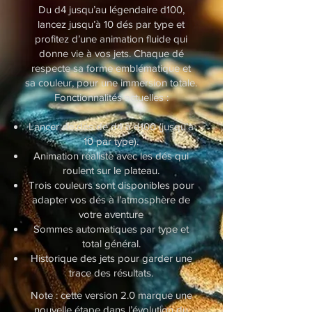
Du d4 jusqu’au légendaire d100,
lancez jusqu’à 10 dés par type et
profitez d’une animation fluide qui
donne vie à vos jets. Chaque dé
respecte sa forme emblématique et
sa couleur, pour une immersion totale.
Fonctionnalités actuelles :
Lancer de dés de d4 à d100 (jusqu’à
10 par type).
Animation réaliste avec les dés qui
roulent sur le plateau.
Trois couleurs sont disponibles pour
adapter vos dés à l’atmosphère de
votre aventure
Sommes automatiques par type et
total général.
Historique des jets pour garder une
trace des résultats.​
Note : cette version 2.0 marque une
nouvelle étape dans l’évolution du