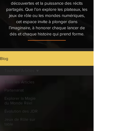
découvertes et la puissance des récits
partagés. Que l’on explore les plateaux, les
jeux de rôle ou les mondes numériques,
cet espace invite à plonger dans
l’imaginaire, à honorer chaque lancer de
dés et chaque histoire qui prend forme.
Blog
Tous les Articles
Tous les Articles
Partenariat
Explorer la Magie
du Monde Réel
Évolution des JDR
Jeux de Rôle sur
table