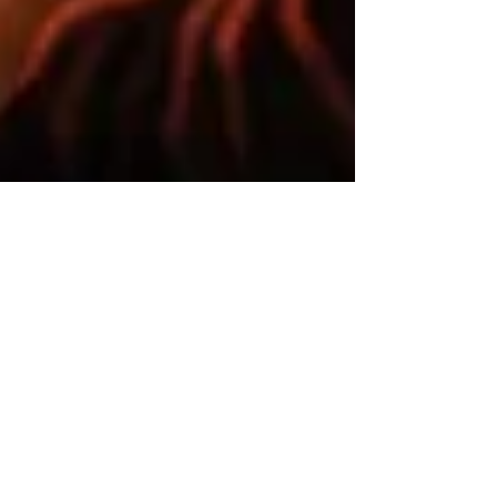
Anargoza
11 avr.
4 min de lecture
Jeux de Rôle sur table
Cthulhu Dark Ages : quand