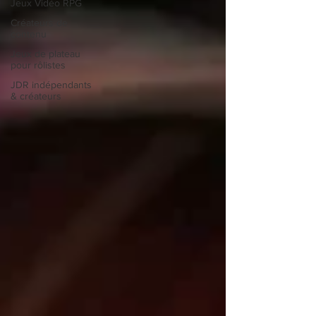
Jeux Vidéo RPG
Créateurs de
contenu
Jeux de plateau
pour rôlistes
JDR indépendants
& créateurs