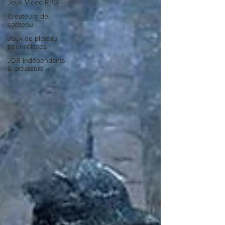
Jeux Vidéo RPG
Créateurs de
contenu
Jeux de plateau
pour rôlistes
JDR indépendants
& créateurs