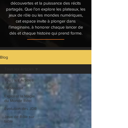
découvertes et la puissance des récits
partagés. Que l’on explore les plateaux, les
jeux de rôle ou les mondes numériques,
cet espace invite à plonger dans
l’imaginaire, à honorer chaque lancer de
dés et chaque histoire qui prend forme.
Blog
Tous les Articles
Tous les Articles
Partenariat
Explorer la Magie
du Monde Réel
Évolution des JDR
Jeux de Rôle sur
table