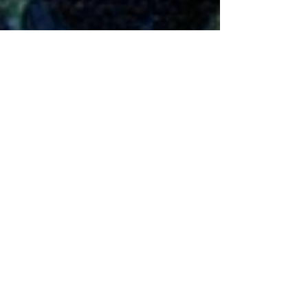
Anargoza
27 oct. 2025
4 min de lecture
Jeux de Rôle sur table
L’Anneau Unique – Le jeu
de rôle en Terre du Milieu
Entre les collines verdoyantes de la Comté et les
ombres grandissantes du Mordor, L’Anneau
Unique invite les joueurs à parcourir la Terre du
Milieu comme jamais auparavant. Inspiré de l’œuvre