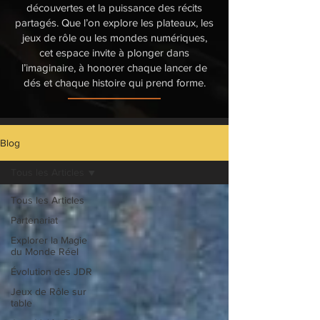
découvertes et la puissance des récits
partagés. Que l’on explore les plateaux, les
jeux de rôle ou les mondes numériques,
cet espace invite à plonger dans
l’imaginaire, à honorer chaque lancer de
dés et chaque histoire qui prend forme.
Blog
Tous les Articles
Tous les Articles
Partenariat
Explorer la Magie
du Monde Réel
Évolution des JDR
Jeux de Rôle sur
table