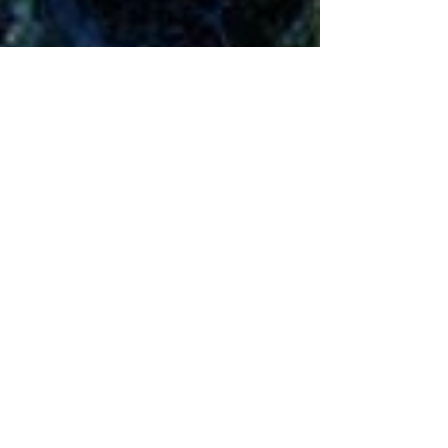
Anargoza
27 oct. 2025
4 min de lecture
Jeux de Rôle sur table
L’Anneau Unique – Le jeu
de rôle en Terre du Milieu
Entre les collines verdoyantes de la Comté et les
ombres grandissantes du Mordor, L’Anneau
Unique invite les joueurs à parcourir la Terre du
Milieu comme jamais auparavant. Inspiré de l’œuvre
de Tolkien, ce jeu de rôle mêle voyage, courage et