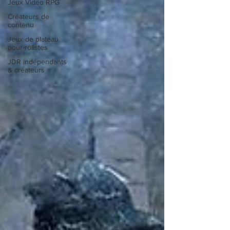
Jeux Vidéo RPG
Créateurs de
contenu
Jeux de plateau
pour rôlistes
JDR indépendants
& créateurs