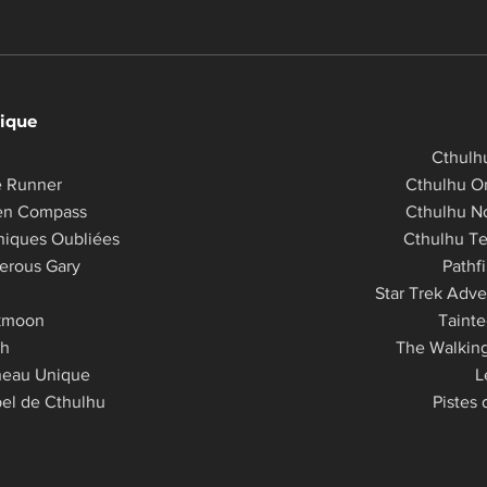
ique
Cthulh
e Runner
Cthulhu Or
en Compass
Cthulhu N
niques Oubliées
Cthulhu Te
erous Gary
Pathf
Star Trek Adve
kmoon
Tainte
th
The Walkin
neau Unique
L
el de Cthulhu​​
Pistes