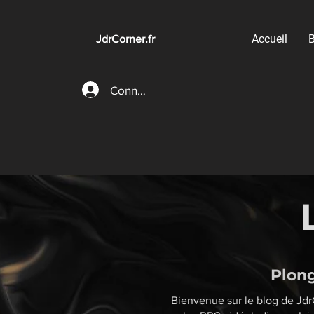
Accueil
B
JdrCorner.fr
Connexion
Plong
Bienvenue sur le blog de JdrC