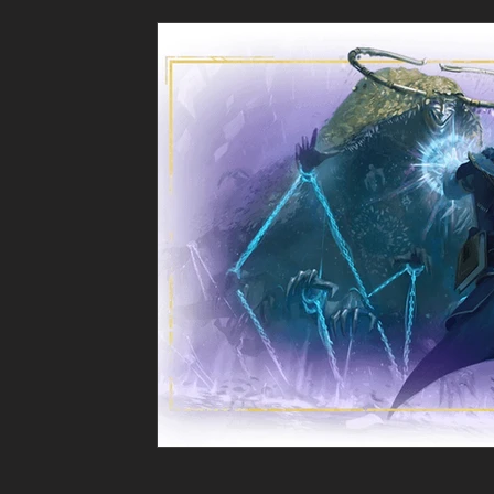
Jeux de Rôle sur table
Jeux Vidéo RPG
C
JDR indépendants & créateurs