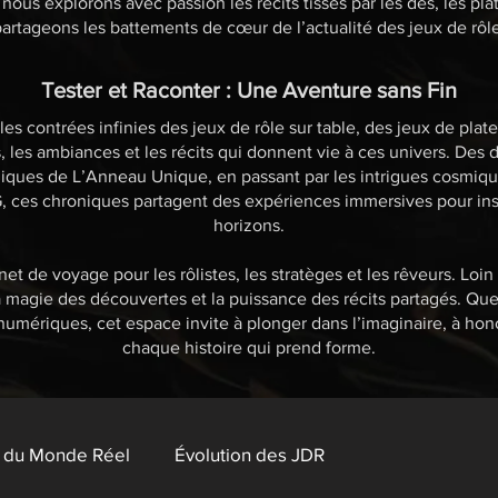
 nous explorons avec passion les récits tissés par les dés, les pla
artageons les battements de cœur de l’actualité des jeux de rôle
Tester et Raconter : Une Aventure sans Fin
es contrées infinies des jeux de rôle sur table, des jeux de pl
s, les ambiances et les récits qui donnent vie à ces univers. De
iques de L’Anneau Unique, en passant par les intrigues cosmiqu
ces chroniques partagent des expériences immersives pour inspi
horizons.
et de voyage pour les rôlistes, les stratèges et les rêveurs. Loin
a magie des découvertes et la puissance des récits partagés. Que 
numériques, cet espace invite à plonger dans l’imaginaire, à hon
chaque histoire qui prend forme.
e du Monde Réel
Évolution des JDR