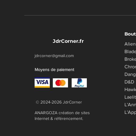
Bout
JdrCorner.fr
Alien
Blad
jdrcorner@gmail.com
Brok
Chro
Moyens de paiement
​Dang
D&D
Haw
Laeli
© 2024-2026 JdrCorner
L'An
L'App
ANARGOZA création de sites
Internet & référencement.