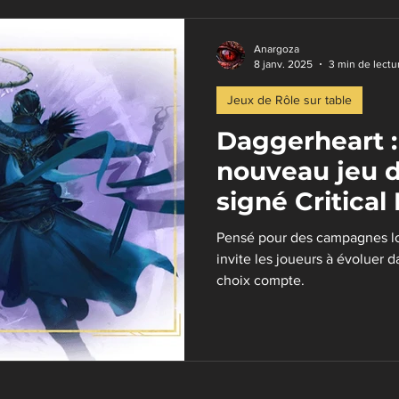
réateurs de contenu
Jeux de plateau pour rôlistes
Anargoza
8 janv. 2025
3 min de lectu
Jeux de Rôle sur table
Daggerheart :
nouveau jeu d
signé Critical 
Pensé pour des campagnes l
invite les joueurs à évoluer
choix compte.