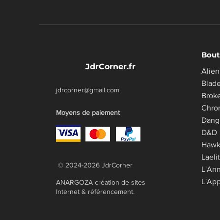
Bout
JdrCorner.fr
Alien
Blad
jdrcorner@gmail.com
Brok
Chro
Moyens de paiement
​Dang
D&D
Haw
Laeli
© 2024-2026 JdrCorner
L'An
L'App
ANARGOZA création de sites
Internet & référencement.