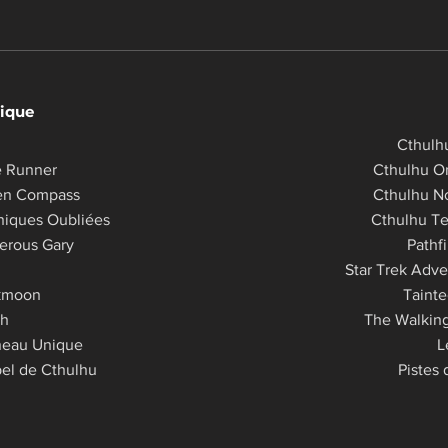
ique
Cthulh
e Runner
Cthulhu Or
en Compass
Cthulhu N
niques Oubliées
Cthulhu Te
erous Gary
Pathf
Star Trek Adve
kmoon
Tainte
th
The Walkin
neau Unique
L
el de Cthulhu​​
Pistes