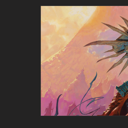
Jeux de Rôle sur table
Jeux Vidéo RPG
C
JDR indépendants & créateurs