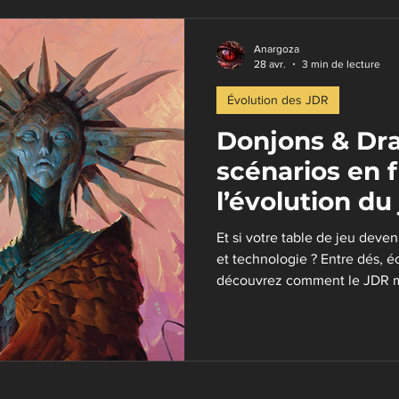
réateurs de contenu
Jeux de plateau pour rôlistes
Anargoza
28 avr.
3 min de lecture
Évolution des JDR
Donjons & Dra
scénarios en f
l’évolution d
Et si votre table de jeu deven
et technologie ? Entre dés, éc
découvrez comment le JDR mo
jouer… et jusqu’où cette évo