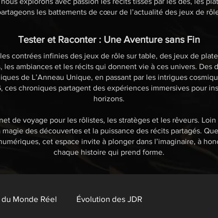
 nous explorons avec passion les récits tissés par les dés, les pla
artageons les battements de cœur de l’actualité des jeux de rôle
Tester et Raconter : Une Aventure sans Fin
es contrées infinies des jeux de rôle sur table, des jeux de pl
s, les ambiances et les récits qui donnent vie à ces univers. De
iques de L’Anneau Unique, en passant par les intrigues cosmiqu
ces chroniques partagent des expériences immersives pour inspi
horizons.
et de voyage pour les rôlistes, les stratèges et les rêveurs. Loin
a magie des découvertes et la puissance des récits partagés. Que 
numériques, cet espace invite à plonger dans l’imaginaire, à hon
chaque histoire qui prend forme.
e du Monde Réel
Évolution des JDR