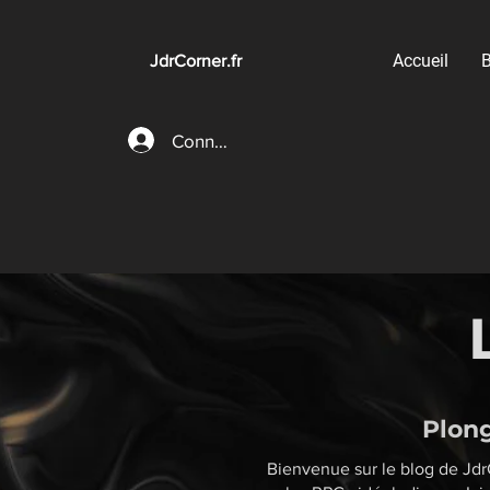
Accueil
B
JdrCorner.fr
Connexion
Plong
Bienvenue sur le blog de JdrC