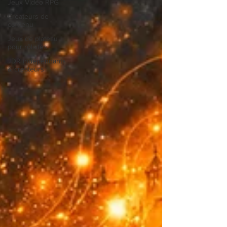
Jeux Vidéo RPG
Créateurs de
contenu
Jeux de plateau
pour rôlistes
JDR indépendants
& créateurs