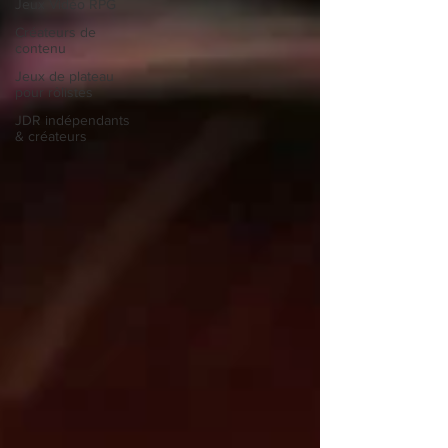
Jeux Vidéo RPG
Créateurs de
contenu
Jeux de plateau
pour rôlistes
JDR indépendants
& créateurs