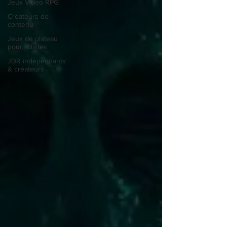
Jeux Vidéo RPG
Créateurs de
contenu
Jeux de plateau
pour rôlistes
JDR indépendants
& créateurs