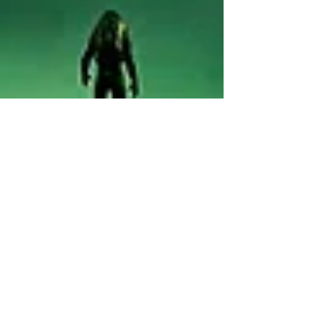
Anargoza
12 mars 2025
4 min de lecture
Jeux Vidéo RPG