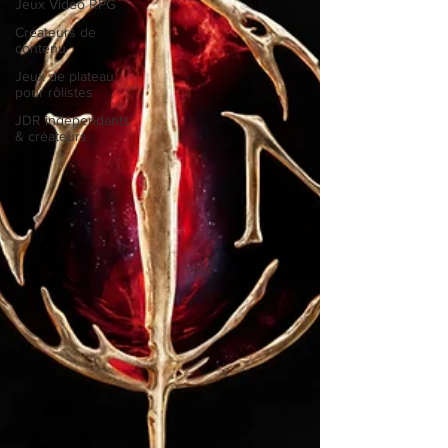
Jeux Vidéo RPG
Créateurs de
contenu
Jeux de plateau
pour rôlistes
JDR indépendants
& créateurs