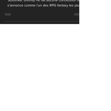
Un monde brisé. Des rites interdits. Une violence
assumée. Divinity ne fait aucune concession et
s’annonce comme l’un des RPG fantasy les plus
sombres et adultes jamais conçus par Larian
Studios.
JdrCorner.fr
jdrcorner@gmail.com
Moyens de paiement
©
2024-2026
JdrCorner
ANARGOZA création de sites
Internet & référencement.