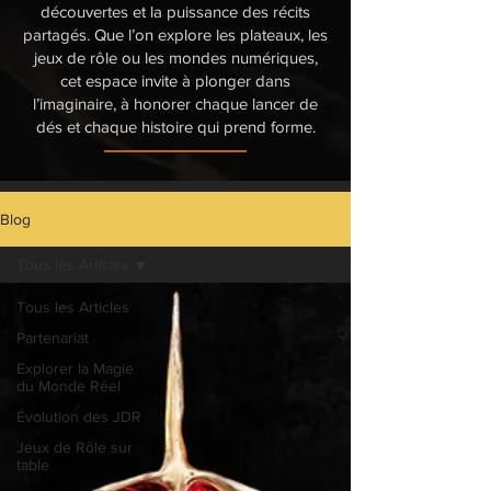
découvertes et la puissance des récits
partagés. Que l’on explore les plateaux, les
jeux de rôle ou les mondes numériques,
cet espace invite à plonger dans
l’imaginaire, à honorer chaque lancer de
dés et chaque histoire qui prend forme.
Blog
Tous les Articles
Tous les Articles
Partenariat
Explorer la Magie
du Monde Réel
Évolution des JDR
Jeux de Rôle sur
table