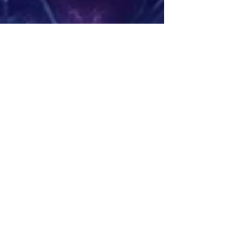
Anargoza
20 mars 2025
3 min de lecture
Jeux Vidéo RPG
Solasta II : La Suite Épique
d'un RPG Inspiré des
Grands Classiques
🔮 Solasta II arrive ! Découvrez la suite du RPG
tactique acclamé Solasta: Crown of the Magister !