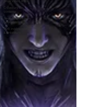
Jeux Vidéo RPG
Créateurs de
contenu
Jeux de plateau
pour rôlistes
JDR indépendants
& créateurs