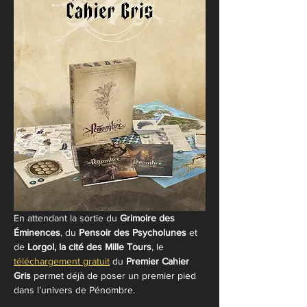
En attendant la sortie du 
Grimoire des 
Éminences
, du 
Pensoir des Psycholunes
 et 
de 
Lorgol, la cité des Mille Tours
, le 
téléchargement gratuit
du 
Premier Cahier 
Gris
 permet déjà de poser un premier pied 
dans l’univers de Pénombre.