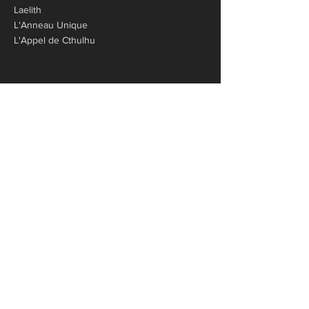
Laelith
L'Anneau Unique
L'Appel de Cthulhu​​
Cthulhu Hack
Cthulhu Origines
Cthulhu No Kami
Cthulhu Tenebris
Pathfinder 2
Star Trek Adventures
Tainted Grail
The Walking Dead
Les Dés
Pistes de Dés
Police
Termes et conditions