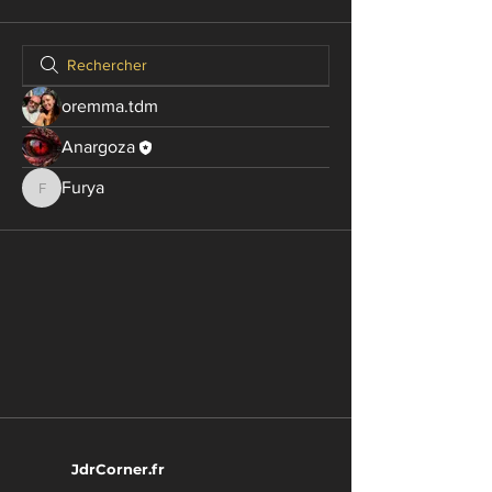
oremma.tdm
Anargoza
Furya
Furya
JdrCorner.fr