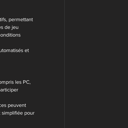
ifs, permettant 
s de jeu 
conditions 
utomatisés et 
ompris les PC, 
rticiper 
ces peuvent 
simplifiée pour 