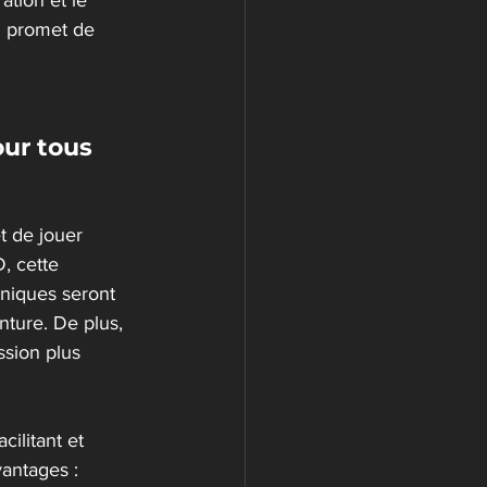
ation et le 
d promet de 
our tous 
t de jouer 
, cette 
hniques seront 
nture. De plus, 
ssion plus 
ilitant et 
vantages :