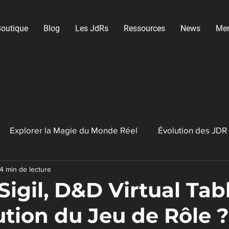
outique
Blog
Les JdRs
Ressources
News
Me
Explorer la Magie du Monde Réel
Évolution des JDR
4 min de lecture
ux Vidéo RPG
Créateurs de contenu
Sigil, D&D Virtual Tab
ution du Jeu de Rôle ?
JDR indépendants & créateurs