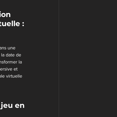
ion 
uelle : 
ans une 
la date de 
nsformer la 
ersive et 
e virtuelle 
 jeu en 