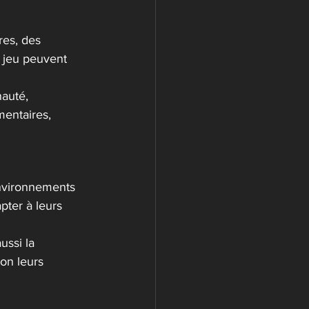
res, des 
 jeu peuvent 
auté, 
mentaires, 
environnements 
pter à leurs 
ussi la 
lon leurs 