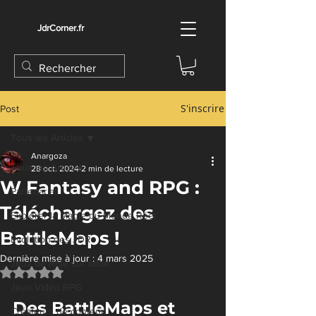
JdrCorner.fr
S'inscrire
Post
Tous les Articles
Anargoza
Tous les Articles
28 oct. 2024
2 min de lecture
W Fantasy and RPG :
Partenariat
Téléchargez des
Explorer la Magie du Monde Réel
BattleMaps !
Évolution des JDR
Dernière mise à jour :
4 mars 2025
Jeux de Rôle sur table
Noté NaN étoiles sur 5.
Jeux Vidéo RPG
Des BattleMaps et 
Créateurs de contenu