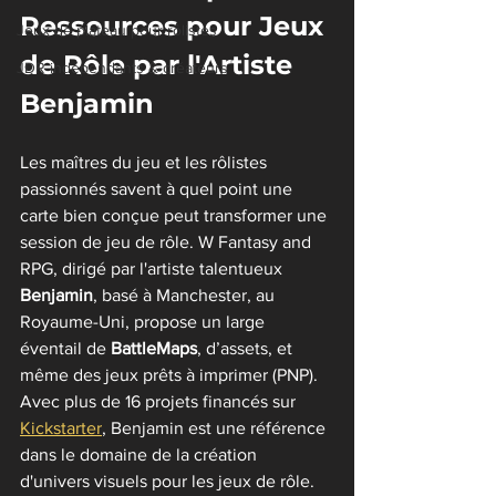
Ressources pour Jeux 
Jeux de plateau pour rôlistes
de Rôle par l'Artiste 
JDR indépendants & créateurs
Benjamin
Les maîtres du jeu et les rôlistes 
passionnés savent à quel point une 
carte bien conçue peut transformer une 
session de jeu de rôle. W Fantasy and 
RPG, dirigé par l'artiste talentueux 
Benjamin
, basé à Manchester, au 
Royaume-Uni, propose un large 
éventail de 
BattleMaps
, d’assets, et 
même des jeux prêts à imprimer (PNP). 
Avec plus de 16 projets financés sur 
Kickstarter
, Benjamin est une référence 
dans le domaine de la création 
d'univers visuels pour les jeux de rôle.