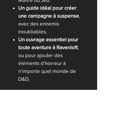
Un guide idéal pour créer
une campagne à suspense
,
avec des ennemis
inoubliables.
Un ouvrage essentiel pour
toute aventure à Ravenloft
,
ou pour ajouter des
éléments d’horreur à
n’importe quel monde de
D&D.
Pour jouer à
Le Guide de Van
Richten sur Ravenloft
, il est
recommandé de posséder
le
Manuel des Joueurs, le Guide
du Maître et le Manuel des
Monstres de D&D 5e édition
.