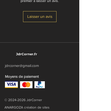
premier à laisser un avis.
Modiphius)
Format pratique à emporter partout
Idéal pour fluidifier vos sessions et
Laisser un avis
enrichir vos parties
JdrCorner.fr
jdrcorner@gmail.com
Moyens de paiement
©
2024-2026
JdrCorner
ANARGOZA création de sites