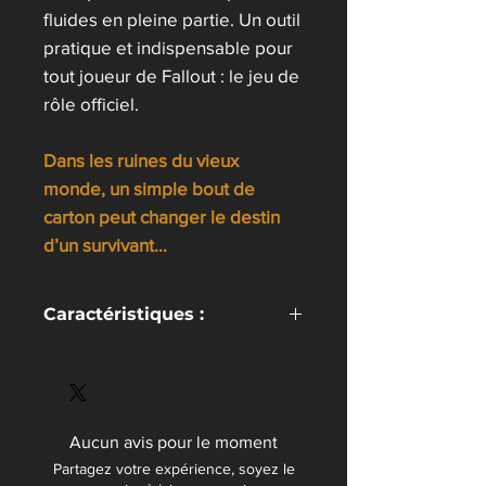
fluides en pleine partie. Un outil
pratique et indispensable pour
tout joueur de Fallout : le jeu de
rôle officiel.
Dans les ruines du vieux
monde, un simple bout de
carton peut changer le destin
d’un survivant…
Caractéristiques :
147 cartes d’aptitudes illustrées
Permettent de gérer et visualiser
rapidement les compétences et
avantages de votre personnage
Aucun avis pour le moment
Compatible avec Fallout : le jeu de
Partagez votre expérience, soyez le
rôle officiel (système 2d20 –