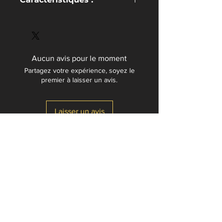
Nombre de pages :
273
Nécessite le
Manuel du Gardien
du
jeu de rôle
L’Appel de Cthulhu
Aucun avis pour le moment
Partagez votre expérience, soyez le
premier à laisser un avis.
Laisser un avis
JdrCorner.fr
jdrcorner@gmail.com