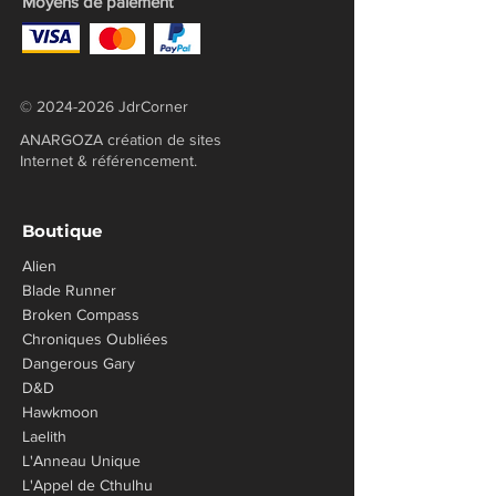
Moyens de paiement
©
2024-2026
JdrCorner
ANARGOZA création de sites
Internet & référencement.
Boutique
Alien
Blade Runner
Broken Compass
Chroniques Oubliées
​Dangerous Gary
D&D
Hawkmoon
Laelith
L'Anneau Unique
L'Appel de Cthulhu​​