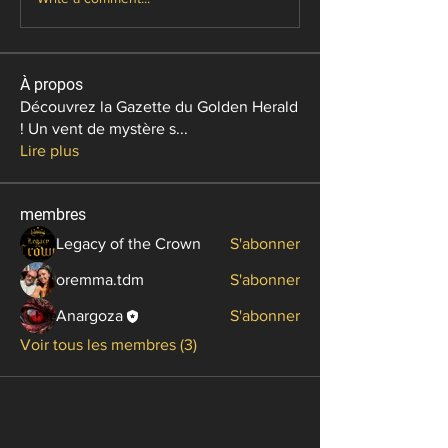
À propos
Découvrez la Gazette du Golden Herald
! Un vent de mystère s
...
Lire plus
membres
Legacy of the Crown
S'abonner
oremma.tdm
S'abonner
Anargoza
S'abonner
Voir tous les membres (3)