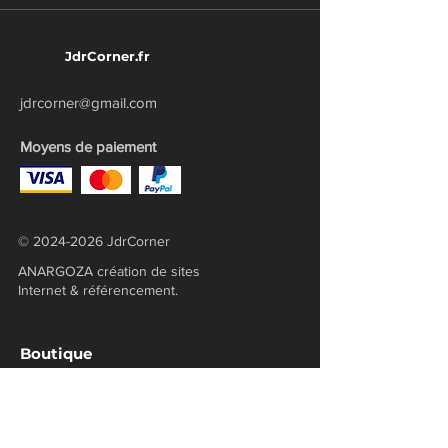
JdrCorner.fr
jdrcorner@gmail.com
Moyens de paiement
©
2024-2026
JdrCorner
ANARGOZA création de sites
Internet & référencement.
Boutique
Alien
Blade Runner
Broken Compass