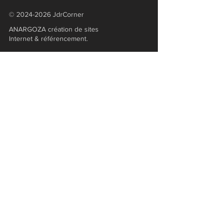
©
2024-2026
JdrCorner
ANARGOZA création de sites
Internet & référencement.
Boutique
Alien
Blade Runner
Broken Compass
Chroniques Oubliées
​Dangerous Gary
D&D
Hawkmoon
Horreur à Arkham
Laelith
L'Anneau Unique
L'Appel de Cthulhu​​