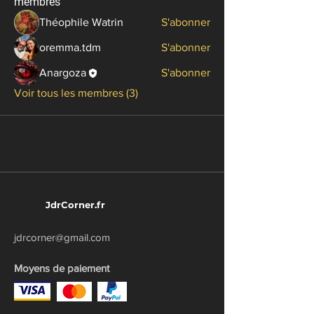
membres
Théophile Watrin
S'abonner
oremma.tdm
S'abonner
Anargoza
S'abonner
Voir tous les membres (3)
JdrCorner.fr
jdrcorner@gmail.com
Moyens de paiement