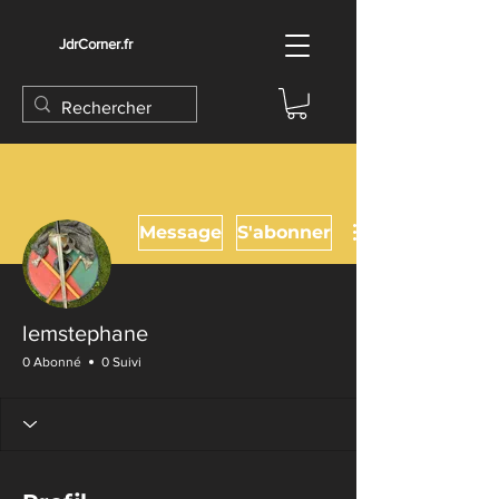
JdrCorner.fr
Message
S'abonner
lemstephane
0 Abonné
0 Suivi