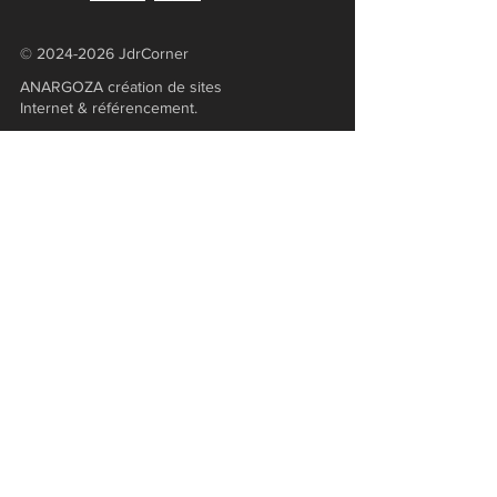
©
2024-2026
JdrCorner
ANARGOZA création de sites
Internet & référencement.
Boutique
Alien
Blade Runner
Broken Compass
Chroniques Oubliées
​Dangerous Gary
D&D
Hawkmoon
Horreur à Arkham
Laelith
L'Anneau Unique
L'Appel de Cthulhu​​