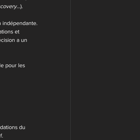
scovery
…).
n indépendante. 
tions et 
cision a un 
le pour les 
ndations du 
f.