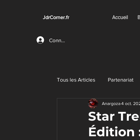
Accueil
B
JdrCorner.fr
Connexion
Tous les Articles
Partenariat
Anargoza
4 oct. 20
Jeux de Rôle sur table
Je
Star Tr
Édition 
Jeux de plateau pour rôlistes