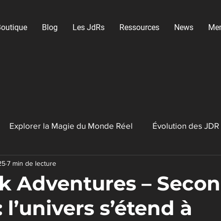
outique
Blog
Les JdRs
Ressources
News
Me
Explorer la Magie du Monde Réel
Évolution des JDR
25
7 min de lecture
ux Vidéo RPG
Créateurs de contenu
ek Adventures – Seco
: l’univers s’étend à
JDR indépendants & créateurs