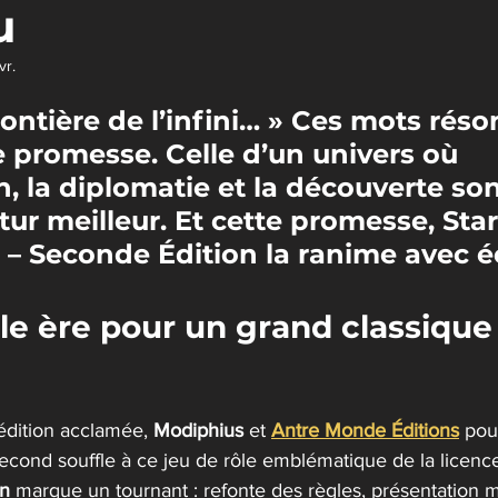
u
vr.
r 5.
rontière de l’infini… » Ces mots rés
promesse. Celle d’un univers où 
n, la diplomatie et la découverte son
tur meilleur. Et cette promesse, Star
– Seconde Édition la ranime avec éc
e ère pour un grand classique 
dition acclamée, 
Modiphius
 et 
Antre Monde Éditions
pour
second souffle à ce jeu de rôle emblématique de la licenc
on
 marque un tournant : refonte des règles, présentation 