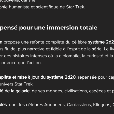
découverte
, dans le 
phie humaniste et scientifique de Star Trek.
pensé pour une immersion totale
on
 propose une refonte complète du célèbre 
système 2d
fluide, plus narrative et fidèle à l’esprit de la série. Le li
er des histoires intenses où la diplomatie, la curiosité et l
ortance que l’action.
plète et mise à jour du système 2d20
, repensée pour cap
univers Star Trek.
lé de la galaxie
, de ses mondes, civilisations, espèces et 
bles
, dont les célèbres Andoriens, Cardassiens, Klingons, 