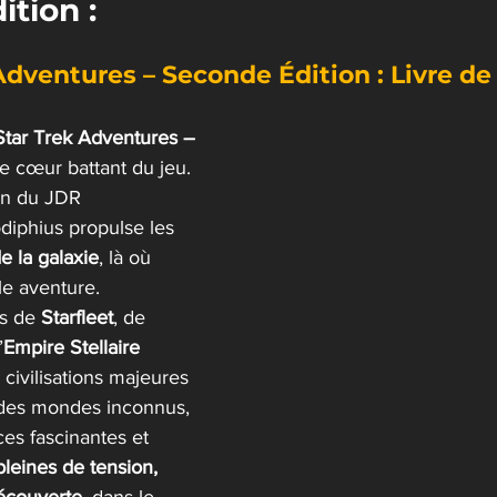
tion :
Adventures – Seconde Édition : Livre de
Star Trek Adventures – 
le cœur battant du jeu. 
on du JDR 
iphius propulse les 
e la galaxie
, là où 
e aventure.
s de 
Starfleet
, de 
’
Empire Stellaire 
 civilisations majeures 
 des mondes inconnus, 
es fascinantes et 
leines de tension, 