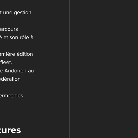
t une gestion 
parcours 
é et son rôle à 
emière édition 
fleet.
ble Andorien au 
édération 
 permet des 
ures 