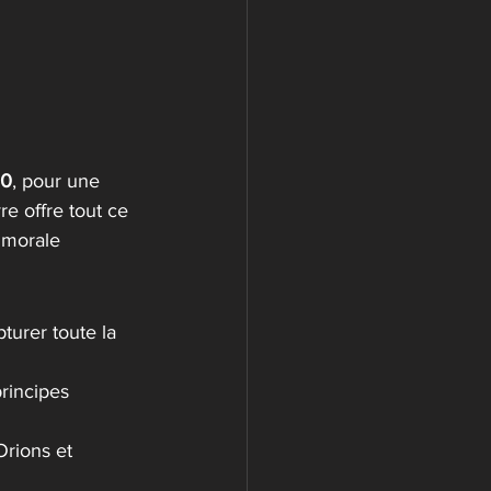
20
, pour une 
vre offre tout ce 
a morale 
turer toute la 
principes 
Orions et 