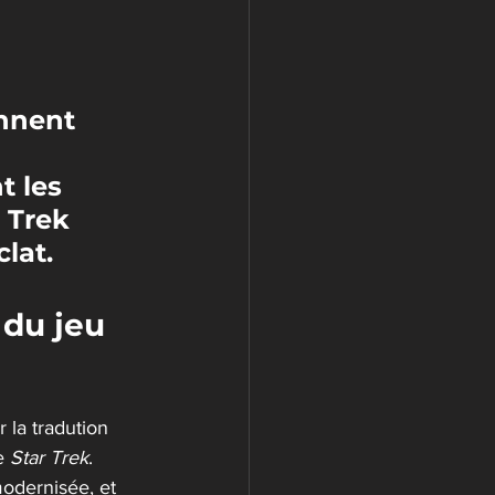
onnent 
t les 
 Trek 
lat.
du jeu 
 la tradution 
e 
Star Trek
. 
modernisée, et 