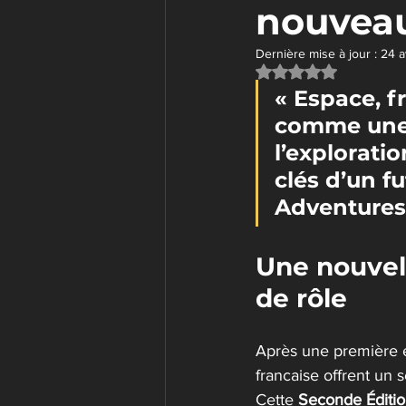
nouvea
Dernière mise à jour :
24 a
Noté NaN étoiles su
« Espace, f
comme une 
l’exploratio
clés d’un fu
Adventures 
Une nouvell
de rôle
Après une première é
francaise
offrent un 
Cette 
Seconde Éditi