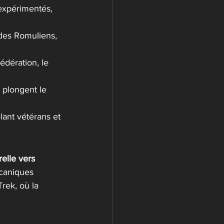
 expérimentés, 
 des Romuliens, 
édération, le 
 plongent le 
lant vétérans et 
elle vers 
écaniques 
Trek, où la 