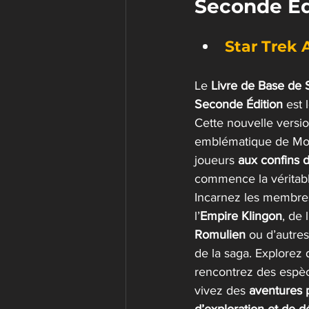
Seconde Édi
Star Trek 
Le 
Livre de Base de 
Seconde Édition
 est 
Cette nouvelle versi
emblématique de Mod
joueurs 
aux confins d
commence la véritabl
Incarnez les membre
l’
Empire Klingon
, de l
Romulien
 ou d’autres
de la saga. Explorez
rencontrez des espèc
vivez des 
aventures p