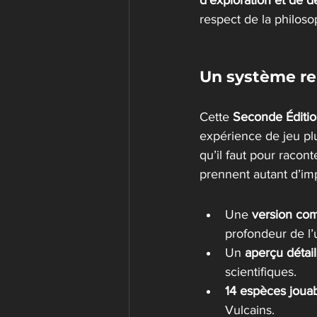
d’exploration et de 
respect de la philoso
Un système re
Cette 
Seconde Éditi
expérience de jeu plus 
qu’il faut pour racont
prennent autant d’imp
Une 
version com
profondeur de l’
Un 
aperçu détail
scientifiques.
14 espèces joua
Vulcains.